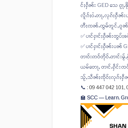
င်ႈႁႅၼ်း GED သေ ၵႂႃႇၶိ
လိူၵ်ႈဝႆႉတႃႇလုၵ်ႈႁဵၼ်း
တီႈၸၼ်ႉၸွမ်တူင်ႇၵူၼ်း
✅ ပၢင်ႁၢင်ႈႁႅၼ်းတွပ်
✅ ပၢင်ႁၢင်ႈႁႅၼ်းပၼ်
တၢဝ်းဢဝ်တိုဝ်ႉတၢင်းမႂ်
ယမ်တေႃႇ တၢင်ႉႁႅင်းၸဝ
သႂ်ႇသဵၼ်ႈၸိုဝ်ႈလုၵ်ႈႁဵ
📞
 : 09 447 042 101, 
🏫 
SCC — Learn. Gr