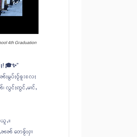
chool 4th Graduation 
်ႈ! 🎓✨”
်ႈမွပ်ႈဝႂ်ၶူးလႄႈ 
၊ လွင်ႈဢွင်ႇမၢင်ႇ 
းယူႇ။
မ်ႇၼၼ် တေၶႂ်ႈႁၢ