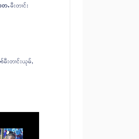
းတႄႉ
 မီးတၢင်း
ၼ်မီးတၢင်းယုမ်ႇ