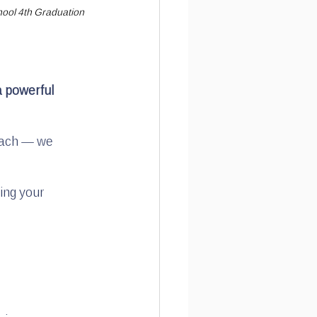
chool 4th Graduation 
 powerful 
teach — we 
ing your 