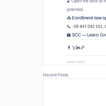
🔓 Open the door to n
potential.
📥 
Enrollment now o
📞
 : 09 447 042 101, 
🏫 
SCC — Learn. Gr
Recent Posts