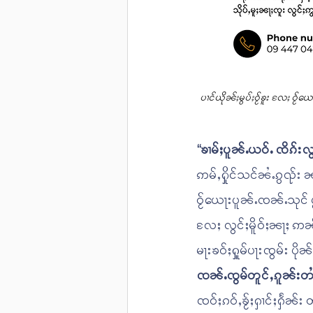
ပၢင်ယိုၼ်ႈမွပ်ႈဝႂ်ၶူး လႄႈ 
“ၶၢမ်ႈပူၼ်ႉယဝ်ႉ ၸိၵ်း
ဢမ်ႇႁိုင်သင်ၼႆႉၵွၺ်း ၼ
ဝႂ်ယေႃးပူၼ်ႉၸၼ်ႉသုင် ပွ
လႄႈ လွင်ႈမိူဝ်ႈၼႃႈ ဢ
မႃးၶဝ်ႈႁူမ်ပႃးၸွမ်း ပိ
ၸၼ်ႉၸွမ်တူင်ႇၵူၼ်းတ
ၸဝ်ႈၵဝ်ႇၶႂ်ႈႁၢင်ႈႁႅၼ်း