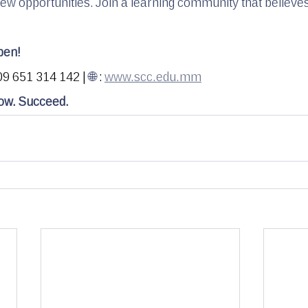
ew opportunities. Join a learning community that believes
pen!
09 651 314 142 | 
🌐 
: 
www.scc.edu.mm
ow. Succeed.