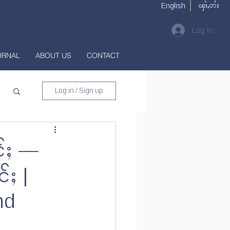
ၾၢႆႇတႆး
English
Log In
URNAL
ABOUT US
CONTACT
Log in / Sign up
င်ႈ —
်ႈ |
nd