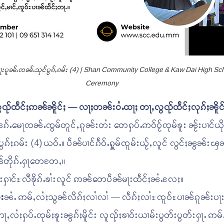
ဝႂ်ယေႃးပူၼ်ႉၸၼ်ႉသုင်ပွၵ်ႇၵမ်း (4) | Shan Community College & Kaw Dai High S
Ceremony
လွၺ်ထႅင်ႈဢၼ်ၼိူင်ႈ
— လႃႈတၼ်းဝႆႉထႃႈ တႃႇလွၺ်ထႅင်ႈလုၵ်ႈၼိူင
ၵ်ႉမေႃၸၼ်ႉၸွမ်တူင်ႇၵူၼ်းတႆး တေႁပ်ႉဢဝ်ဝႂ်ၸုမ်ၶူး ၼႂ်းပၢင်ယိုၼ
ၵ်ႈၵမ်း (4) ယဝ်ႉ။ ပဵၼ်ပၢင်ၵႅဝ်ႉႁူမ်ၸူမ်းယႂ်ႇလူင် လွင်ႈၼွၼ်းၾၼ်
ၼ်တိုၵ်ႉႁႃတေတႄႇ။
ုၼ်းႁၢင်ႊလီၶိုၵ်ႉၶၢႆးလူင် ဢၼ်တေပဵၼ်မႃးထႅင်ႈၼႆႉလႄႈ။
ႆး
ၼႆႉ ဢမ်ႇလႆႈသွၼ်လိၵ်ႈလၢႆလၢႆ — လႅၵ်ႈလၢႆႊၸူဝ်ႊပၢၼ်ၵူၼ်းပႃ
 တႃႇလႆႈႁပ်ႉၸုမ်ႈၶူးၼွၵ်ႈမိူင်း လူၺ်ႈၶၢဝ်းယၢမ်းပွတ်းပွတ်းႁႃႉ ဢ