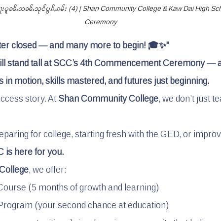
ဝႂ်ယေႃးပူၼ်ႉၸၼ်ႉသုင်ပွၵ်ႇၵမ်း (4) | Shan Community College & Kaw Dai High S
Ceremony
ter closed — and many more to begin! 🎓✨"
will stand tall at SCC’s 4th Commencement Ceremony — a
 in motion, skills mastered, and futures just beginning.
ccess story. At 
Shan Community College
, we don’t just 
paring for college, starting fresh with the GED, or improv
 is here for you.
College
, we offer:
ourse (5 months of growth and learning)
rogram (your second chance at education)