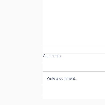
Comments
Write a comment...
တေႁဵတ်းႁိုဝ်သၢင်ႈ ၽိင်ႈမုၵ်ႉၸု
မ်း?