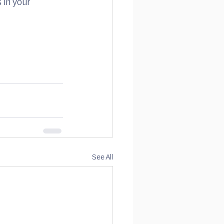
 in your 
See All