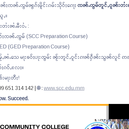
ုၼ်ႈၸၼ်ႉၸွမ်ၼွၵ်ႈမိူင်းၵမ်းသိုဝ်ႈၵေႃႈ 
ၸၼ်ႉၸွမ်တူင်ႇၵူၼ်းတႆ
ယူႇ။
တႆးၼႆႉမီးဝႆႉ :
ႈၶဝ်ႈၸၼ်ႉၸွမ် (SCC Preparation Course)
 GED (GED Preparation Course)
ႇမႂ်ႇၼႆႉသေ မႃးၶဝ်ႈပႃးၸွမ်း ၼႂ်းတူင်ႇဝူင်းၵၢၼ်ႁဵၼ်းသွၼ်လူင် ဢ
်ႈၵဝ်ႇလႄႈ။
ၼ်းမႃးတီႈ!
09 651 314 142 | 
🌐 
: 
www.scc.edu.mm
ow. Succeed.