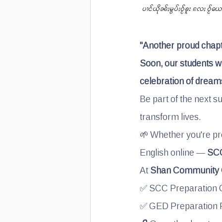
ပၢင်ယိုၼ်ႈမွပ်ႈဝႂ်ၶူး လႄႈ 
"Another proud chap
Soon, our students 
celebration of dreams
Be part of the next su
transform lives.
🌱 Whether you're pre
English online — 
SCC
At 
Shan Community 
✅ SCC Preparation C
✅ GED Preparation P