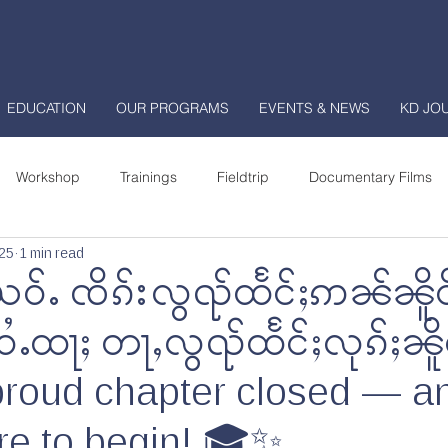
EDUCATION
OUR PROGRAMS
EVENTS & NEWS
KD JO
Workshop
Trainings
Fieldtrip
Documentary Films
025
1 min read
enter
Shan Community College
National School
ႉယဝ်ႉ ၸိၵ်းလွၺ်ထႅင်ႈဢၼ်ၼိူ
ႉထႃႈ တႃႇလွၺ်ထႅင်ႈလုၵ်ႈၼိူင
urnal
proud chapter closed — a
e to begin! 🎓✨